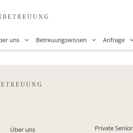
ber uns
Betreuungswissen
Anfrage
etail
Private Senio
Über uns