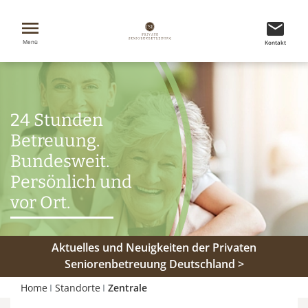
Menü
Kontakt
24 Stunden
Betreuung.
Bundesweit.
Persönlich und
vor Ort.
Aktuelles und Neuigkeiten der Privaten
Seniorenbetreuung Deutschland >
Home
Standorte
Zentrale